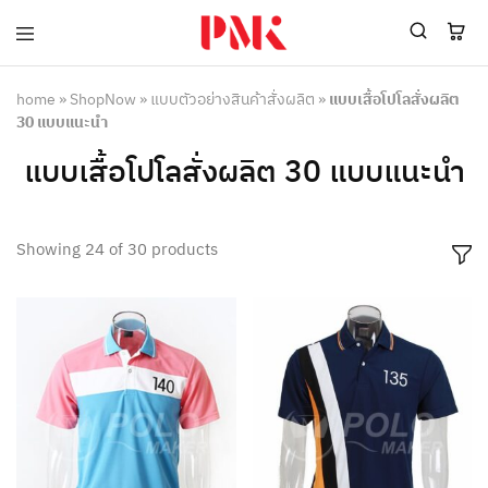
PMK
ผู้
Polomaker
ผลิต
ผู้
เสื้อ
home
»
ShopNow
»
แบบตัวอย่างสินค้าสั่งผลิต
»
แบบเสื้อโปโลสั่งผลิต
ผลิต
โปโล
30 แบบแนะนำ
สินค้า
ยูนิฟอร์ม
สร้าง
บริษัท
แบบเสื้อโปโลสั่งผลิต 30 แบบแนะนำ
แบรนด์
มาตรฐาน
เสื้อ
ISO9001
โปโล
และ
ยูนิฟอร์ม
อุตสาหกรรม
Showing
24
of
30
products
พร้อม
สี
โลโก้
เขียว
ระดับ
ที่2