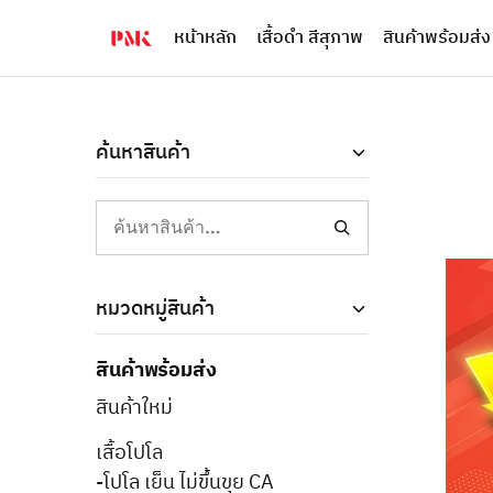
หน้าหลัก
เสื้อดำ สีสุภาพ
สินค้าพร้อมส่ง
PMK
ผู้
Polomaker
ผลิต
ผู้
เสื้อ
ผลิต
โปโล
สินค้า
ยูนิฟอร์ม
สร้าง
บริษัท
ค้นหาสินค้า
แบรนด์
มาตรฐาน
เสื้อ
ISO9001
โปโล
และ
ยูนิฟอร์ม
อุตสาหกรรม
พร้อม
สี
โลโก้
เขียว
ระดับ
ที่2
หมวดหมู่สินค้า
สินค้าพร้อมส่ง
สินค้าใหม่
เสื้อโปโล
-โปโล เย็น ไม่ขึ้นขุย CA