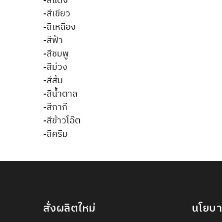
-สีแดง
-สีเขียว
-สีเหลือง
-สีฟ้า
-สีชมพู
-สีม่วง
-สีส้ม
-สีน้ำตาล
-สีกากี
-สีข้าวโอ๊ต
-สีครีม
สั่งผลิตใหม่
นโยบ