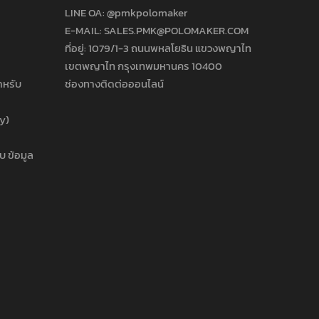
LINE OA:
@pmkpolomaker
E-MAIL: SALES.PMK@POLOMAKER.COM
ที่อยู่: 1079/1-3 ถนนพหลโยธิน แขวงพญาไท
เขตพญาไท กรุงเทพมหานคร 10400
ำหรับ
ช่องทางติดต่อออนไลน์
cy)
บ ข้อมูล