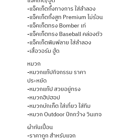
แจ็คเก็ต/ฮู้ด
-แจ็คเก็ตกึ่งทางการ ใส่ลำลอง
-แจ็คเก็ตกึ่งสูท Premium ไม่ร้อน
-แจ็คเก็ตทรง Bomber เท่
-แจ็คเก็ตทรง Baseball คล่องตัว
-แจ็คเก็ตพิมพ์ลาย ใส่ลำลอง
-เสื้อวอร์ม ฮู้ด
หมวก
-หมวกแก๊ปกิจกรรม ราคา
ประหยัด
-หมวกแก๊ป สวยอยู่ทรง
-หมวกฮิปฮอป
-หมวกบักเก็ต ใส่เที่ยว ใส่ทีม
-หมวก Outdoor ปีกกว้าง วินเทจ
ผ้ากันเปื้อน
-ราคาถูก สำหรับแจก