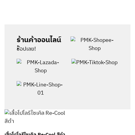
ร้านค้าออนไลน์
:
ช้อปเลย!
เสื้อโปโลรีไซเคิล Re-Cool สีดำ