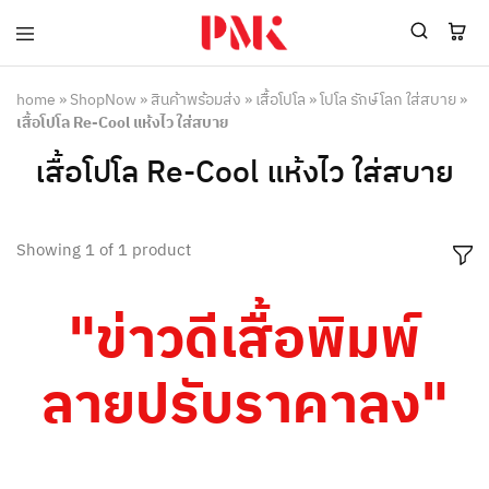
PMK
ผู้
Polomaker
ผลิต
ผู้
เสื้อ
home
»
ShopNow
»
สินค้าพร้อมส่ง
»
เสื้อโปโล
»
โปโล รักษ์โลก ใส่สบาย
»
ผลิต
โปโล
เสื้อโปโล Re-Cool แห้งไว ใส่สบาย
สินค้า
ยูนิฟอร์ม
สร้าง
บริษัท
เสื้อโปโล Re-Cool แห้งไว ใส่สบาย
แบรนด์
มาตรฐาน
เสื้อ
ISO9001
โปโล
และ
ยูนิฟอร์ม
อุตสาหกรรม
Showing
1
of
1
product
พร้อม
สี
โลโก้
เขียว
ระดับ
"ข่าวดีเสื้อพิมพ์
ที่2
ลายปรับราคาลง"