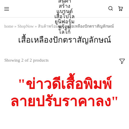
home
»
ShopNow
»
สินค้าพร้อมส่ง
»
เสื้อเหลืองปักตราสัญลักษณ์
PMK
ผู้
เสื้อเหลืองปักตราสัญลักษณ์
Polomaker
ผลิต
ผู้
เสื้อ
ผลิต
โปโล
สินค้า
ยูนิฟอร์ม
Showing
2
of
2
products
สร้าง
บริษัท
แบรนด์
มาตรฐาน
เสื้อ
ISO9001
โปโล
และ
"ข่าวดีเสื้อพิมพ์
ยูนิฟอร์ม
อุตสาหกรรม
พร้อม
สี
โลโก้
เขียว
ลายปรับราคาลง"
ระดับ
ที่2