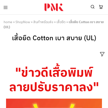
PMK
ผู้
Polomaker
ผลิต
ผู้
เสื้อ
home
»
ShopNow
»
สินค้าพร้อมส่ง
»
เสื้อยืด
»
เสื้อยืด Cotton เบา สบาย
ผลิต
โปโล
(UL)
สินค้า
ยูนิฟอร์ม
สร้าง
บริษัท
เสื้อยืด Cotton เบา สบาย (UL)
แบรนด์
มาตรฐาน
เสื้อ
ISO9001
โปโล
และ
ยูนิฟอร์ม
อุตสาหกรรม
พร้อม
สี
โลโก้
เขียว
ระดับ
"ข่าวดีเสื้อพิมพ์
ที่2
ลายปรับราคาลง"