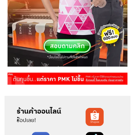
ร้านค้าออนไลน์
:
ช้อปเลย!