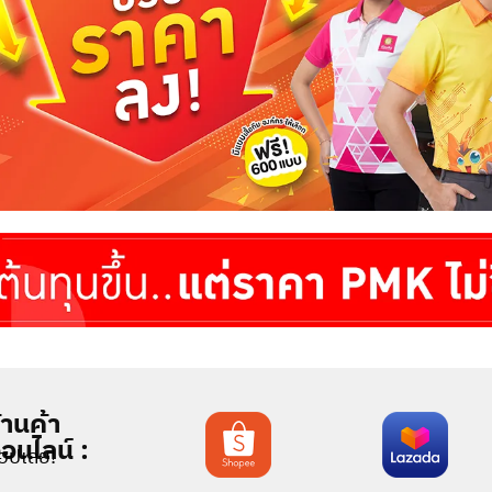
้านค้า
อนไลน์ :
้อปเลย!