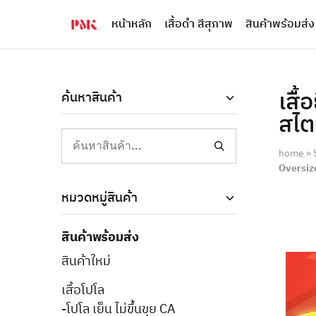
หน้าหลัก
เสื้อดำ สีสุภาพ
สินค้าพร้อมส่ง
PMK
ผู้
Polomaker
ผลิต
ผู้
เสื้อ
ผลิต
โปโล
สินค้า
ยูนิฟอร์ม
สร้าง
บริษัท
เสื้
ค้นหาสินค้า
แบรนด์
มาตรฐาน
สไต
เสื้อ
ISO9001
โปโล
และ
ยูนิฟอร์ม
อุตสาหกรรม
home
»
พร้อม
สี
โลโก้
เขียว
Oversize
ระดับ
ที่2
หมวดหมู่สินค้า
สินค้าพร้อมส่ง
สินค้าใหม่
เสื้อโปโล
-โปโล เย็น ไม่ขึ้นขุย CA