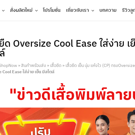
สั่งผลิตใหม่
โปรโมชั่น
เกี่ยวกับเรา
บทความ
รีวิวลู
อยืด Oversize Cool Ease ใส่ง่าย เย็
ล์
ShopNow
»
สินค้าพร้อมส่ง
»
เสื้อยืด
»
เสื้อยืด เย็น นุ่ม แห้งไว (CP) ทรงOversize
 Cool Ease ใส่ง่าย เย็น มีสไตล์
"ข่าวดีเสื้อพิมพ์ล