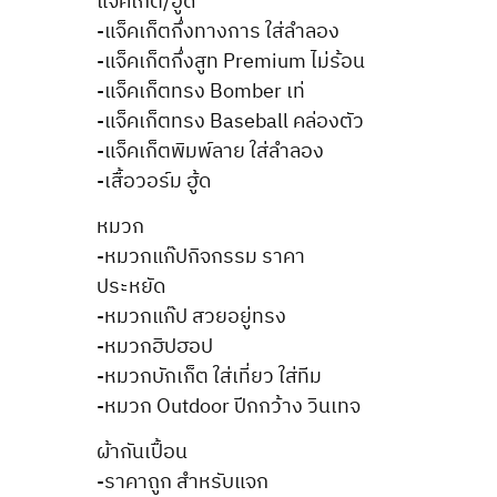
แจ็คเก็ต/ฮู้ด
-แจ็คเก็ตกึ่งทางการ ใส่ลำลอง
-แจ็คเก็ตกึ่งสูท Premium ไม่ร้อน
-แจ็คเก็ตทรง Bomber เท่
-แจ็คเก็ตทรง Baseball คล่องตัว
-แจ็คเก็ตพิมพ์ลาย ใส่ลำลอง
-เสื้อวอร์ม ฮู้ด
หมวก
-หมวกแก๊ปกิจกรรม ราคา
ประหยัด
-หมวกแก๊ป สวยอยู่ทรง
-หมวกฮิปฮอป
-หมวกบักเก็ต ใส่เที่ยว ใส่ทีม
-หมวก Outdoor ปีกกว้าง วินเทจ
ผ้ากันเปื้อน
-ราคาถูก สำหรับแจก