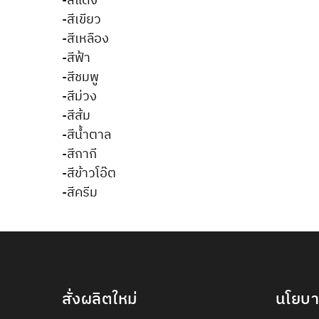
-สีแดง
-สีเขียว
-สีเหลือง
-สีฟ้า
-สีชมพู
-สีม่วง
-สีส้ม
-สีน้ำตาล
-สีกากี
-สีข้าวโอ๊ต
-สีครีม
สั่งผลิตใหม่
นโยบ