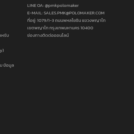
LINE OA:
@pmkpolomaker
E-MAIL: SALES.PMK@POLOMAKER.COM
ที่อยู่: 1079/1-3 ถนนพหลโยธิน แขวงพญาไท
เขตพญาไท กรุงเทพมหานคร 10400
ำหรับ
ช่องทางติดต่อออนไลน์
cy)
บ ข้อมูล