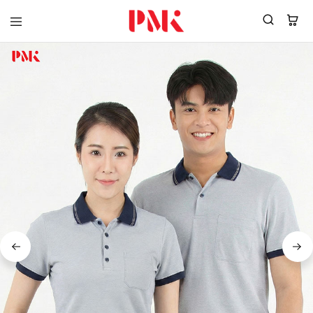
PMK
ผู้
Polomaker
ผลิต
ผู้
เสื้อ
ผลิต
โปโล
สินค้า
ยูนิฟอร์ม
สร้าง
บริษัท
แบรนด์
มาตรฐาน
เสื้อ
ISO9001
โปโล
และ
ยูนิฟอร์ม
อุตสาหกรรม
พร้อม
สี
โลโก้
เขียว
ระดับ
ที่2