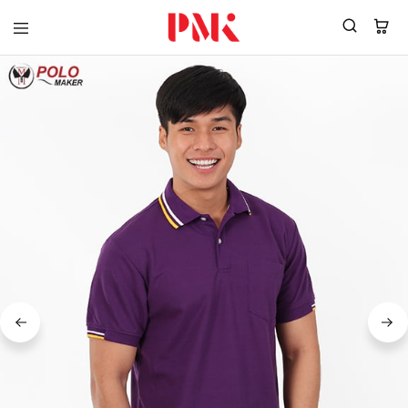
PMK
ผู้
Polomaker
ผลิต
ผู้
เสื้อ
ผลิต
โปโล
สินค้า
ยูนิฟอร์ม
สร้าง
บริษัท
แบรนด์
มาตรฐาน
เสื้อ
ISO9001
โปโล
และ
ยูนิฟอร์ม
อุตสาหกรรม
พร้อม
สี
โลโก้
เขียว
ระดับ
ที่2