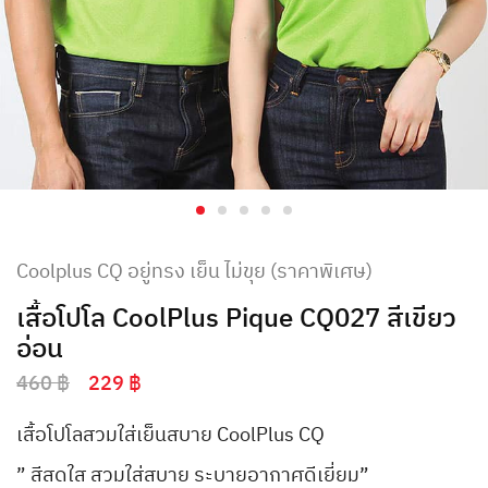
Coolplus CQ อยู่ทรง เย็น ไม่ขุย (ราคาพิเศษ)
เสื้อโปโล CoolPlus Pique CQ027 สีเขียว
อ่อน
460
฿
229
฿
เสื้อโปโลสวมใส่เย็นสบาย CoolPlus CQ
” สีสดใส สวมใส่สบาย ระบายอากาศดีเยี่ยม”