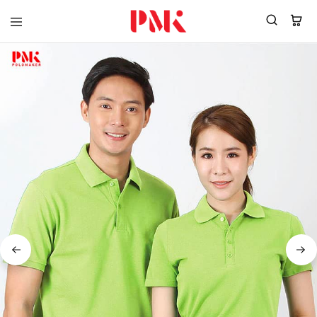
PMK
ผู้
Polomaker
ผลิต
ผู้
เสื้อ
ผลิต
โปโล
สินค้า
ยูนิฟอร์ม
สร้าง
บริษัท
แบรนด์
มาตรฐาน
เสื้อ
ISO9001
โปโล
และ
ยูนิฟอร์ม
อุตสาหกรรม
พร้อม
สี
โลโก้
เขียว
ระดับ
ที่2