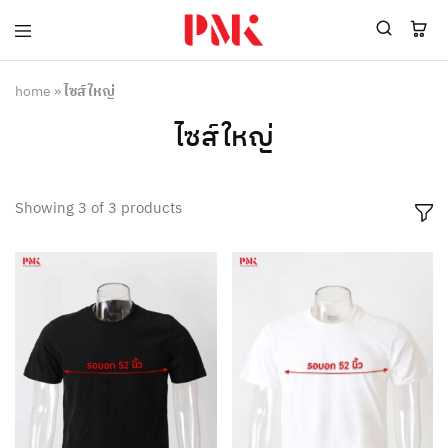
PMK
ผู้
Polomaker
ผลิต
ผู้
เสื้อ
home
»
ไซส์ใหญ่
ผลิต
โปโล
สินค้า
ยูนิฟอร์ม
ไซส์ใหญ่
สร้าง
บริษัท
แบรนด์
มาตรฐาน
เสื้อ
ISO9001
โปโล
และ
Showing
3
of
3
products
ยูนิฟอร์ม
อุตสาหกรรม
พร้อม
สี
โลโก้
เขียว
ระดับ
ที่2