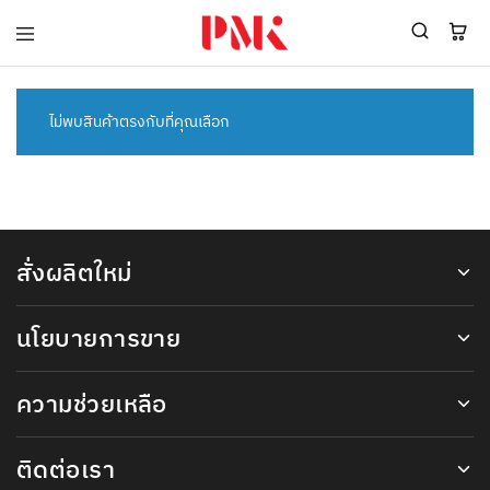
PMK
ผู้
Polomaker
ผลิต
ผู้
เสื้อ
ผลิต
โปโล
ไม่พบสินค้าตรงกับที่คุณเลือก
สินค้า
ยูนิฟอร์ม
สร้าง
บริษัท
แบรนด์
มาตรฐาน
เสื้อ
ISO9001
โปโล
และ
ยูนิฟอร์ม
อุตสาหกรรม
พร้อม
สี
สั่งผลิตใหม่
โลโก้
เขียว
ระดับ
ที่2
นโยบายการขาย
ความช่วยเหลือ
ติดต่อเรา