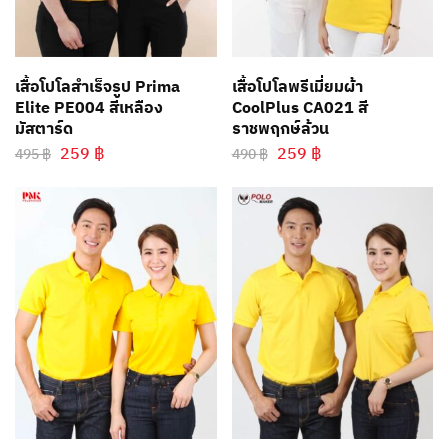
เสื้อโปโลสำเร็จรูป Prima
เสื้อโปโลพรีเมี่ยมผ้า
Elite PE004 สีเหลือง
CoolPlus CA021 สี
มัสตาร์ด
ราชพฤกษ์ล้วน
259
฿
259
฿
495
฿
490
฿