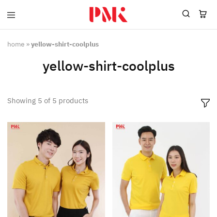
PMK
ผู้
Polomaker
ผลิต
ผู้
เสื้อ
home
»
yellow-shirt-coolplus
ผลิต
โปโล
สินค้า
ยูนิฟอร์ม
yellow-shirt-coolplus
สร้าง
บริษัท
แบรนด์
มาตรฐาน
เสื้อ
ISO9001
โปโล
และ
Showing
5
of
5
products
ยูนิฟอร์ม
อุตสาหกรรม
พร้อม
สี
โลโก้
เขียว
ระดับ
ที่2