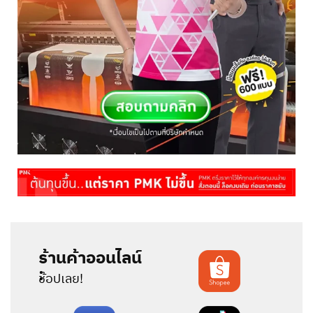
ร้านค้าออนไลน์
:
ช้อปเลย!