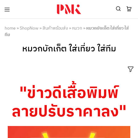
PMK
ผู้
Polomaker
ผลิต
ผู้
เสื้อ
home
»
ShopNow
»
สินค้าพร้อมส่ง
»
หมวก
»
หมวกบักเก็ต ใส่เที่ยว ใส่
ผลิต
โปโล
ทีม
สินค้า
ยูนิฟอร์ม
สร้าง
บริษัท
หมวกบักเก็ต ใส่เที่ยว ใส่ทีม
แบรนด์
มาตรฐาน
เสื้อ
ISO9001
โปโล
และ
ยูนิฟอร์ม
อุตสาหกรรม
พร้อม
สี
โลโก้
เขียว
ระดับ
"ข่าวดีเสื้อพิมพ์
ที่2
ลายปรับราคาลง"