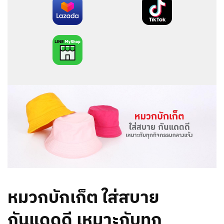
หมวกบักเก็ต ใส่สบาย
กันแดดดี เหมาะกับทุก