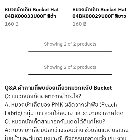
หมวกบัคเก็ต Bucket Hat
หมวกบัคเก็ต Bucket Hat
04BK00033U00F สีดำ
04BK00029U00F สีขาว
160
฿
160
฿
Showing
2
of
2
products
Showing
2
of
2
products
Q&A คำถามที่พบบ่อยเกี่ยวหมวกแก๊ป Bucket
Q: หมวกบักเก็ตผลิตจากผ้าอะไร?
A: หมวกบักเก็ตของ PMK ผลิตจากผ้าพีช (Peach
Fabric) ที่นุ่ม เบา สวมใส่สบาย และระบายอากาศได้ดี
Q: หมวกบักเก็ตสามารถกันแดดได้ดีแค่ไหน?
A: หมวกบักเก็ตมีปีกกว้างรอบด้าน ช่วยกันแดดบริเวณ
ใบหน้าและต้นคอ เหมาะกับกิจกรรมกลางแจ้ง เช่น งาน