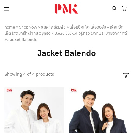
PMK
ผู้
Polomaker
ผลิต
ผู้
เสื้อ
home
»
ShopNow
»
สินค้าพร้อมส่ง
»
เสื้อแจ็คเก็ต เสื้อวอร์ม
»
เสื้อแจ็ค
ผลิต
โปโล
เก็ต ใส่สมาร์ท ผ้าทน อยู่ทรง
»
Basic Jacket อยู่ทรง ผ้าทน ระบายอากาศดี
สินค้า
ยูนิฟอร์ม
»
Jacket Balendo
สร้าง
บริษัท
แบรนด์
มาตรฐาน
Jacket Balendo
เสื้อ
ISO9001
โปโล
และ
ยูนิฟอร์ม
อุตสาหกรรม
พร้อม
สี
โลโก้
เขียว
Showing
4
of
4
products
ระดับ
ที่2