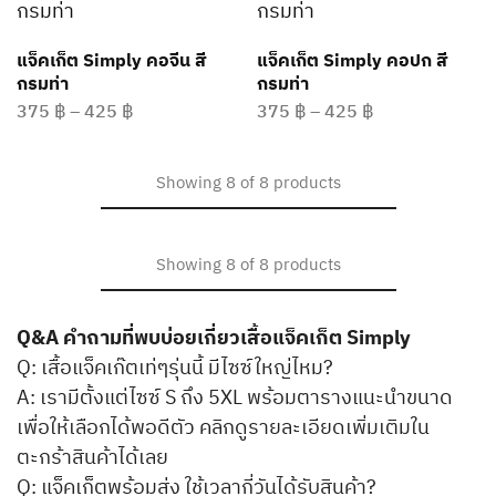
แจ็คเก็ต Simply คอจีน สี
แจ็คเก็ต Simply คอปก สี
กรมท่า
กรมท่า
375
฿
–
425
฿
375
฿
–
425
฿
Showing
8
of
8
products
Showing
8
of
8
products
Q&A คำถามที่พบบ่อยเกี่ยวเสื้อแจ็คเก็ต Simply
Q: เสื้อแจ็คเก๊ตเท่ๆรุ่นนี้ มีไซซ์ใหญ่ไหม?
A: เรามีตั้งแต่ไซซ์ S ถึง 5XL พร้อมตารางแนะนำขนาด
เพื่อให้เลือกได้พอดีตัว คลิกดูรายละเอียดเพิ่มเติมใน
ตะกร้าสินค้าได้เลย
Q: แจ็คเก็ตพร้อมส่ง ใช้เวลากี่วันได้รับสินค้า?