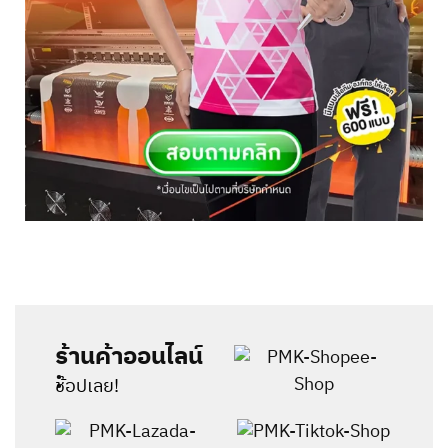
ร้านค้าออนไลน์
:
ช้อปเลย!