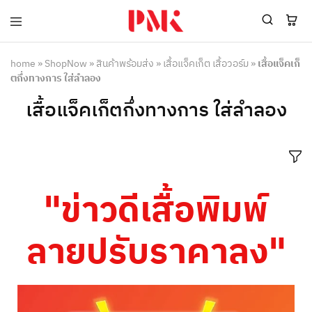
PMK
ผู้
Polomaker
ผลิต
ผู้
เสื้อ
home
»
ShopNow
»
สินค้าพร้อมส่ง
»
เสื้อแจ็คเก็ต เสื้อวอร์ม
»
เสื้อแจ็คเก็
ผลิต
โปโล
ตกึ่งทางการ ใส่ลำลอง
สินค้า
ยูนิฟอร์ม
สร้าง
บริษัท
เสื้อแจ็คเก็ตกึ่งทางการ ใส่ลำลอง
แบรนด์
มาตรฐาน
เสื้อ
ISO9001
โปโล
และ
ยูนิฟอร์ม
อุตสาหกรรม
พร้อม
สี
โลโก้
เขียว
ระดับ
"ข่าวดีเสื้อพิมพ์
ที่2
ลายปรับราคาลง"