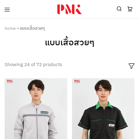
PMK
ผู้
Polomaker
ผลิต
ผู้
เสื้อ
home
»
แบบเสื้อสวยๆ
ผลิต
โปโล
สินค้า
ยูนิฟอร์ม
แบบเสื้อสวยๆ
สร้าง
บริษัท
แบรนด์
มาตรฐาน
เสื้อ
ISO9001
โปโล
และ
Showing
24
of
72
products
ยูนิฟอร์ม
อุตสาหกรรม
พร้อม
สี
โลโก้
เขียว
ระดับ
ที่2