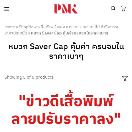
PMK
ผู้
Polomaker
ผลิต
ผู้
เสื้อ
home
»
ShopNow
»
สินค้าพร้อมส่ง
»
หมวก
»
หมวกแก๊ป ทำกิจกรรม
ผลิต
โปโล
ราคาประหยัด
»
หมวก Saver Cap คุ้มค่า ครบจบในราคาเบาๆ
สินค้า
ยูนิฟอร์ม
สร้าง
บริษัท
หมวก Saver Cap คุ้มค่า ครบจบใน
แบรนด์
มาตรฐาน
เสื้อ
ISO9001
ราคาเบาๆ
โปโล
และ
ยูนิฟอร์ม
อุตสาหกรรม
พร้อม
สี
โลโก้
เขียว
Showing
5
of
5
products
ระดับ
ที่2
"ข่าวดีเสื้อพิมพ์
ลายปรับราคาลง"