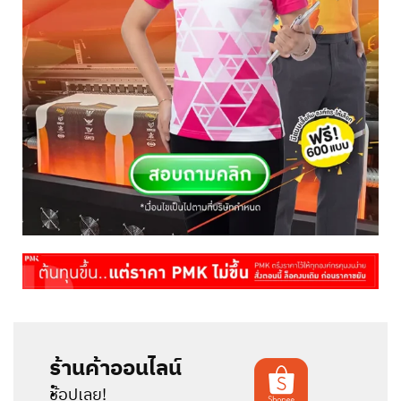
ร้านค้าออนไลน์
:
ช้อปเลย!