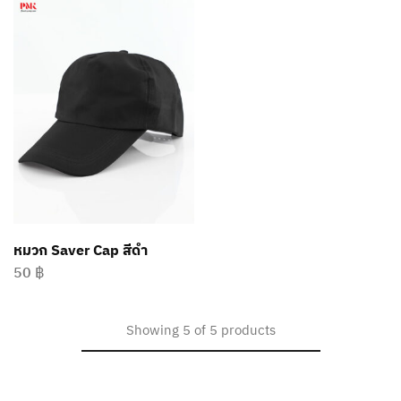
หมวก Saver Cap สีดำ
50
฿
Showing
5
of
5
products